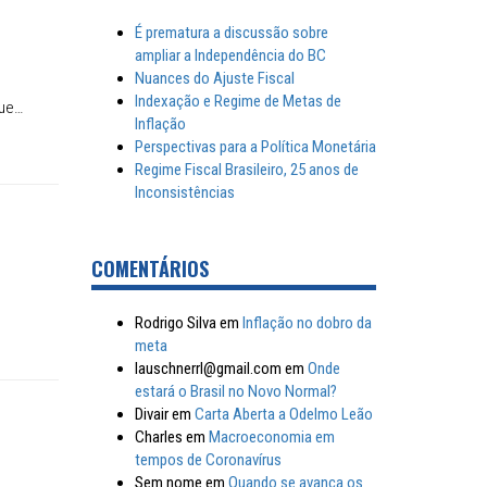
É prematura a discussão sobre
ampliar a Independência do BC
Nuances do Ajuste Fiscal
Indexação e Regime de Metas de
que…
Inflação
Perspectivas para a Política Monetária
Regime Fiscal Brasileiro, 25 anos de
Inconsistências
COMENTÁRIOS
Rodrigo Silva
em
Inflação no dobro da
meta
lauschnerrl@gmail.com
em
Onde
estará o Brasil no Novo Normal?
Divair
em
Carta Aberta a Odelmo Leão
Charles
em
Macroeconomia em
tempos de Coronavírus
Sem nome
em
Quando se avança os