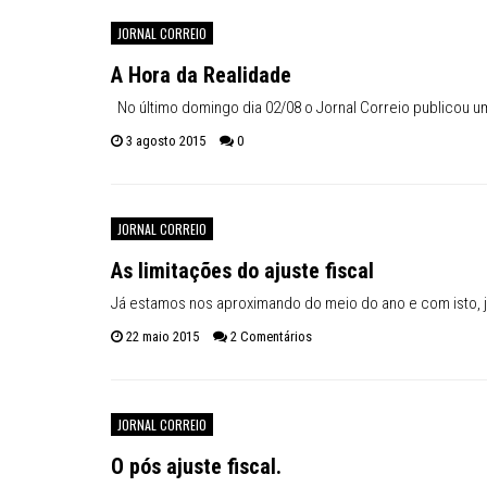
Inflação no dobro da meta
JORNAL CORREIO
A Hora da Realidade
No último domingo dia 02/08 o Jornal Correio publicou u
3 agosto 2015
0
JORNAL CORREIO
As limitações do ajuste fiscal
Já estamos nos aproximando do meio do ano e com isto, j
22 maio 2015
2 Comentários
JORNAL CORREIO
O pós ajuste fiscal.