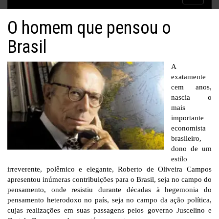
Inflação no dobro da meta
navigatio
O homem que pensou o
Brasil
A
exatamente
cem anos,
nascia o
mais
importante
economista
brasileiro,
dono de um
estilo
irreverente, polêmico e elegante, Roberto de Oliveira Campos
apresentou inúmeras contribuições para o Brasil, seja no campo do
pensamento, onde resistiu durante décadas à hegemonia do
pensamento heterodoxo no país, seja no campo da ação política,
cujas realizações em suas passagens pelos governo Juscelino e