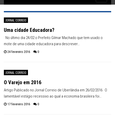
Inflação no dobro da meta
navigatio
JORNAL CORREIO
Uma cidade Educadora?
No último dia 24/02 o Prefeito Gilmar Machado que tem usado o
mote de uma cidade educadora para descrever…
24 fevereiro 2016
0
JORNAL CORREIO
O Varejo em 2016
Artigo Publicado no Jornal Correio de Uberlândia em 26/02/2016 O
lamentável estágio recessivo ao qual a economia brasileira foi…
17 fevereiro 2016
0