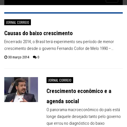
Inflação no dobro da meta
navigatio
JORNAL CORREIO
Causas do baixo crescimento
Encerrado 2014, o Brasil terá experimento seu período de menor
crescimento desde o governo Fernando Collor de Melo 1990 –…
30 março 2014
0
JORNAL CORREIO
Crescimento econômico e a
agenda social
O panorama macroeconômico do país está
longe daquele desejado tanto pelo governo
que errou no diagnóstico do baixo