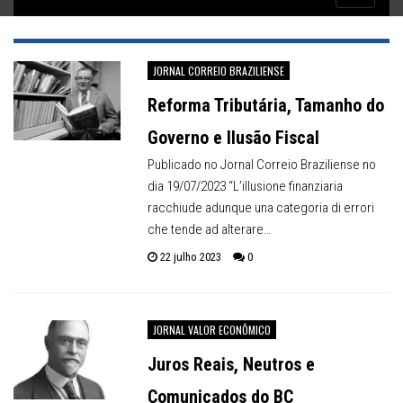
Inflação no dobro da meta
navigatio
JORNAL CORREIO BRAZILIENSE
Reforma Tributária, Tamanho do
Governo e Ilusão Fiscal
Publicado no Jornal Correio Braziliense no
dia 19/07/2023 “L’illusione finanziaria
racchiude adunque una categoria di errori
che tende ad alterare…
22 julho 2023
0
JORNAL VALOR ECONÔMICO
Juros Reais, Neutros e
Comunicados do BC