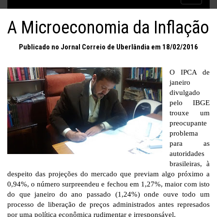
Inflação no dobro da meta
navigatio
A Microeconomia da Inflação
Publicado no Jornal Correio de Uberlândia em 18/02/2016
O IPCA de
janeiro
divulgado
pelo IBGE
trouxe um
preocupante
problema
para as
autoridades
brasileiras, à
despeito das projeções do mercado que previam algo próximo a
0,94%, o número surpreendeu e fechou em 1,27%, maior com isto
do que janeiro do ano passado (1,24%) onde ouve todo um
processo de liberação de preços administrados antes represados
por uma política econômica rudimentar e irresponsável.