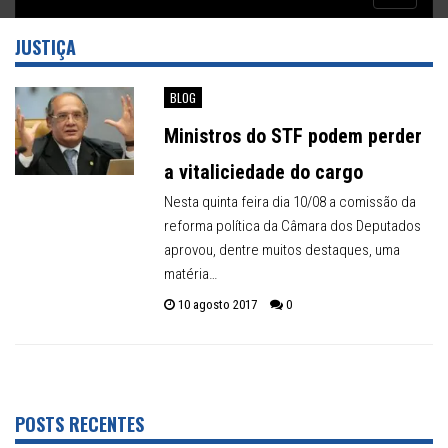
Inflação no dobro da meta
navigatio
JUSTIÇA
BLOG
Ministros do STF podem perder
a vitaliciedade do cargo
Nesta quinta feira dia 10/08 a comissão da
reforma política da Câmara dos Deputados
aprovou, dentre muitos destaques, uma
matéria…
10 agosto 2017
0
POSTS RECENTES