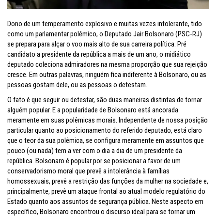
Dono de um temperamento explosivo e muitas vezes intolerante, tido
como um parlamentar polêmico, o Deputado Jair Bolsonaro (PSC-RJ)
se prepara para alçar o voo mais alto de sua carreira política. Pré
candidato a presidente da república a mais de um ano, o midiático
deputado coleciona admiradores na mesma proporção que sua rejeição
cresce. Em outras palavras, ninguém fica indiferente à Bolsonaro, ou as
pessoas gostam dele, ou as pessoas o detestam.
O fato é que seguir ou detestar, são duas maneiras distintas de tornar
alguém popular. E a popularidade de Bolsonaro está ancorada
meramente em suas polêmicas morais. Independente de nossa posição
particular quanto ao posicionamento do referido deputado, está claro
que o teor da sua polêmica, se configura meramente em assuntos que
pouco (ou nada) tem a ver com o dia a dia de um presidente da
república. Bolsonaro é popular por se posicionar a favor de um
conservadorismo moral que prevê a intolerância à famílias
homossexuais, prevê a restrição das funções da mulher na sociedade e,
principalmente, prevê um ataque frontal ao atual modelo regulatório do
Estado quanto aos assuntos de segurança pública. Neste aspecto em
específico, Bolsonaro encontrou o discurso ideal para se tornar um