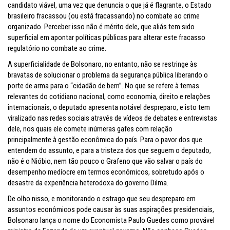
candidato viável, uma vez que denuncia o que já é flagrante, o Estado
brasileiro fracassou (ou está fracassando) no combate ao crime
organizado. Perceber isso não é mérito dele, que aliás tem sido
superficial em apontar políticas públicas para alterar este fracasso
regulatório no combate ao crime.
A superficialidade de Bolsonaro, no entanto, não se restringe às
bravatas de solucionar o problema da segurança pública liberando o
porte de arma para o “cidadão de bem”. No que se refere à temas
relevantes do cotidiano nacional, como economia, direito e relações
internacionais, o deputado apresenta notável despreparo, e isto tem
viralizado nas redes sociais através de vídeos de debates e entrevistas
dele, nos quais ele comete inúmeras gafes com relação
principalmente à gestão econômica do país. Para o pavor dos que
entendem do assunto, e para a tristeza dos que seguem o deputado,
não é o Nióbio, nem tão pouco o Grafeno que vão salvar o país do
desempenho medíocre em termos econômicos, sobretudo após o
desastre da experiência heterodoxa do governo Dilma.
De olho nisso, e monitorando o estrago que seu despreparo em
assuntos econômicos pode causar às suas aspirações presidenciais,
Bolsonaro lança o nome do Economista Paulo Guedes como provável