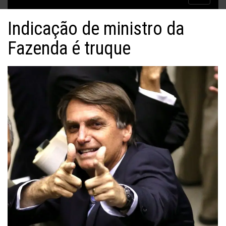
Inflação no dobro da meta
navigatio
Indicação de ministro da
Fazenda é truque