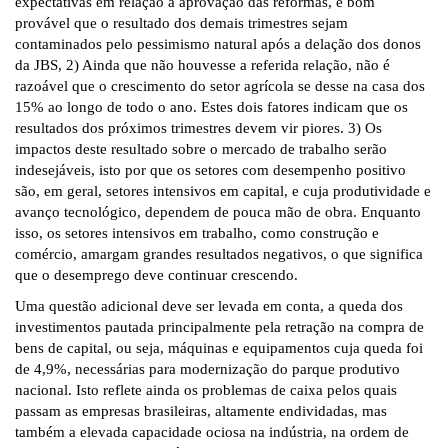
expectativas em relação a aprovação das reformas, é bom
provável que o resultado dos demais trimestres sejam
contaminados pelo pessimismo natural após a delação dos donos
da JBS, 2) Ainda que não houvesse a referida relação, não é
razoável que o crescimento do setor agrícola se desse na casa dos
15% ao longo de todo o ano. Estes dois fatores indicam que os
resultados dos próximos trimestres devem vir piores. 3) Os
impactos deste resultado sobre o mercado de trabalho serão
indesejáveis, isto por que os setores com desempenho positivo
são, em geral, setores intensivos em capital, e cuja produtividade e
avanço tecnológico, dependem de pouca mão de obra. Enquanto
isso, os setores intensivos em trabalho, como construção e
comércio, amargam grandes resultados negativos, o que significa
que o desemprego deve continuar crescendo.
Uma questão adicional deve ser levada em conta, a queda dos
investimentos pautada principalmente pela retração na compra de
bens de capital, ou seja, máquinas e equipamentos cuja queda foi
de 4,9%, necessárias para modernização do parque produtivo
nacional. Isto reflete ainda os problemas de caixa pelos quais
passam as empresas brasileiras, altamente endividadas, mas
também a elevada capacidade ociosa na indústria, na ordem de