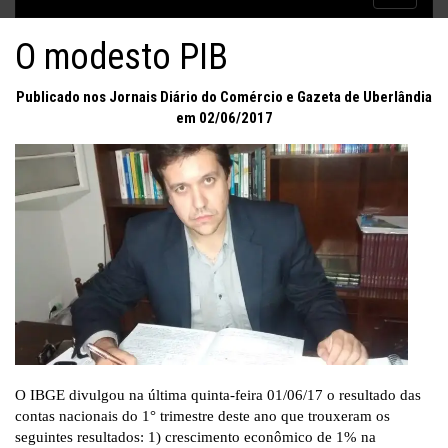
Inflação no dobro da meta
navigatio
O modesto PIB
Public
ado nos Jornais Diário do Comércio e Gazeta de Uberlândia
em 02/06/2017
O IBGE divulgou na última quinta-feira 01/06/17 o resultado das
contas nacionais do 1° trimestre deste ano que trouxeram os
seguintes resultados: 1) crescimento econômico de 1% na