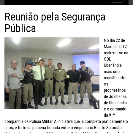
Inflação no dobro da meta
navigatio
Reunião pela Segurança
Pública
No dia 22 de
Maio de 2012
realizou-se na
CDL
Uberlândia
mais uma
reunião entre
os
proprietários
de Joalherias
de Uberlândia
e o comando
da 91º
companhia de Polícia Militar. A iniciativa que já completa praticamente 5
anos, é fruto da parceria firmada entre o empresário Benito Salomão