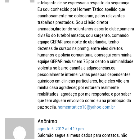
inteligente de se espressar a respeito da segurança.
Eu sou conhecido por Homem Tatico,apelido que
carinhosamente me colocaram, pelos relevantes
trabalhos prestados. Sou cl leão diretor
animador,diretor do voluntarios esporte clube,primeira
divisão do futebol amador, sou sargento, comando
equipe GEPAR area norte de uberlandia, tenho
dezenas de cursos na pmmg, entre eles direitos
humanos e policia comunitaria, consegui com minha
equipe GEPAR reduzir em 75 por cento a criminalidade
violenta no bairro cannãa e adjascencias.eu
pessolalmente internei varias pessoas dependentes
quimicos em clinicas particulares, hoje eles vão em
minha casa agradecer, por estarem realmente
reabilitados. agradeço por me responder, e por saber
que tem alguem envolvido como eu na promoção da
paz socila.
homemtatico10@yahoo.com.br
Anônimo
agosto 6, 2012 at 4:17 pm
Salomão segue ai meus dados para contatos, não