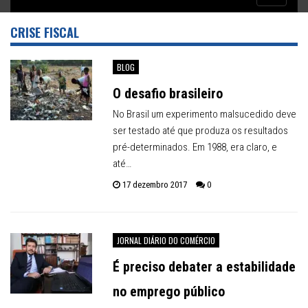
Inflação no dobro da meta
navigatio
CRISE FISCAL
BLOG
O desafio brasileiro
No Brasil um experimento malsucedido deve
ser testado até que produza os resultados
pré-determinados. Em 1988, era claro, e
até…
17 dezembro 2017
0
JORNAL DIÁRIO DO COMÉRCIO
É preciso debater a estabilidade
no emprego público