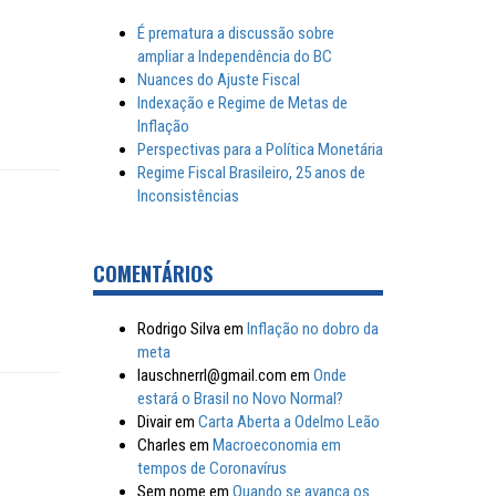
É prematura a discussão sobre
ampliar a Independência do BC
Nuances do Ajuste Fiscal
Indexação e Regime de Metas de
Inflação
Perspectivas para a Política Monetária
Regime Fiscal Brasileiro, 25 anos de
Inconsistências
COMENTÁRIOS
Rodrigo Silva
em
Inflação no dobro da
meta
lauschnerrl@gmail.com
em
Onde
estará o Brasil no Novo Normal?
Divair
em
Carta Aberta a Odelmo Leão
Charles
em
Macroeconomia em
tempos de Coronavírus
Sem nome
em
Quando se avança os