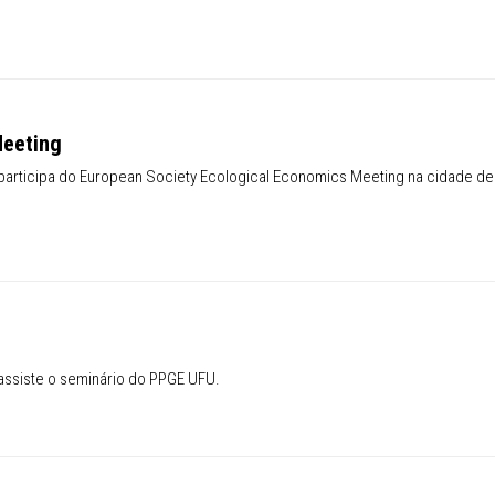
ety Ecological Economics Meeting
Meeting
participa do European Society Ecological Economics Meeting na cidade de
ety Ecological Economics Meeting
assiste o seminário do PPGE UFU.
 UFU