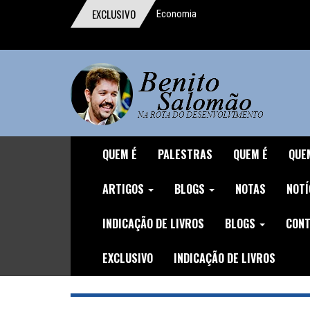
EXCLUSIVO
Economia
comportamental ganha o Prêmio Nobel
Um digno, junto a indignos
A importância da reforma trabalhista
O homem que pensou o Brasil
A mentira da CLT
QUEM É
PALESTRAS
QUEM É
QUE
Discurso durante o Protesto de
ARTIGOS
BLOGS
NOTAS
NOTÍ
04/12/16
INDICAÇÃO DE LIVROS
BLOGS
CONT
O Demônio Malthusiano
EXCLUSIVO
INDICAÇÃO DE LIVROS
Nuances do Ajuste
O inviável Imposto sobre Fortunas