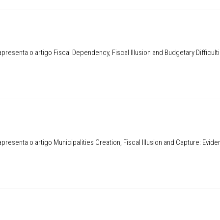
esenta o artigo Fiscal Dependency, Fiscal Illusion and Budgetary Difficulti
 Trabalho
esenta o artigo Municipalities Creation, Fiscal Illusion and Capture: Evid
 Trabalho