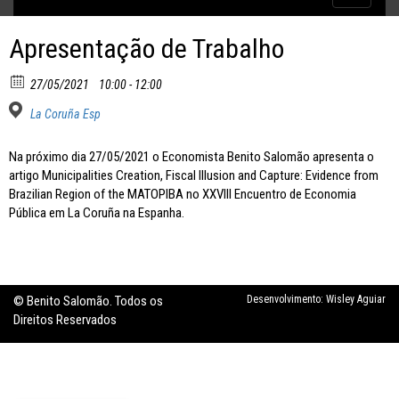
Inflação no dobro da meta
navigatio
Apresentação de Trabalho
27/05/2021
10:00 - 12:00
La Coruña Esp
Na próximo dia 27/05/2021 o Economista Benito Salomão apresenta o
artigo Municipalities Creation, Fiscal Illusion and Capture: Evidence from
Brazilian Region of the MATOPIBA no XXVIII Encuentro de Economia
Pública em La Coruña na Espanha.
© Benito Salomão. Todos os
Desenvolvimento:
Wisley Aguiar
Direitos Reservados