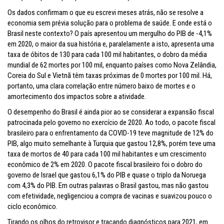
Os dados confirmam o que eu escrevi meses atrás, não se resolve a
economia sem prévia solução para o problema de saúde. E onde está o
Brasil neste contexto? O país apresentou um mergulho do PIB de -4,1%
em 2020, o maior da sua história e, paralelamente a isto, apresenta uma
taxa de óbitos de 130 para cada 100 mil habitantes, o dobro da média
mundial de 62 mortes por 100 mil, enquanto países como Nova Zelândia,
Coreia do Sul e Vietnã têm taxas próximas de 0 mortes por 100 mil. Há,
portanto, uma clara correlação entre número baixo de mortes e o
amortecimento dos impactos sobre a atividade.
O desempenho do Brasil é ainda pior ao se considerar a expansão fiscal
patrocinada pelo governo no exercício de 2020. Ao todo, o pacote fiscal
brasileiro para o enfrentamento da COVID-19 teve magnitude de 12% do
PIB, algo muito semelhante à Turquia que gastou 12,8%, porém teve uma
taxa de mortos de 40 para cada 100 mil habitantes e um crescimento
econômico de 2% em 2020. O pacote fiscal brasileiro foi o dobro do
governo de Israel que gastou 6,1% do PIB e quase o triplo da Noruega
com 4,3% do PIB. Em outras palavras o Brasil gastou, mas não gastou
com efetividade, negligenciou a compra de vacinas e suavizou pouco o
ciclo econômico.
Tirando os olhos do retrovisor e traçando diagnósticos para 2021, em