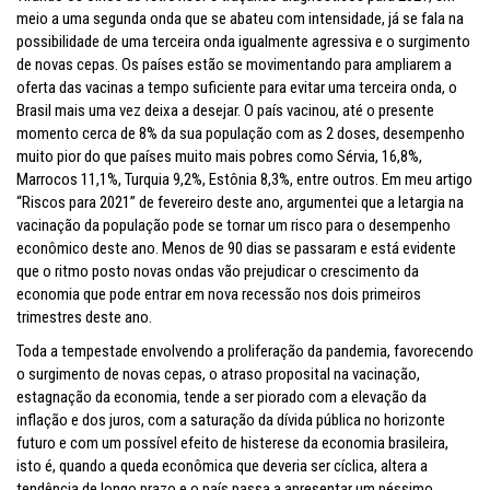
meio a uma segunda onda que se abateu com intensidade, já se fala na
possibilidade de uma terceira onda igualmente agressiva e o surgimento
de novas cepas. Os países estão se movimentando para ampliarem a
oferta das vacinas a tempo suficiente para evitar uma terceira onda, o
Brasil mais uma vez deixa a desejar. O país vacinou, até o presente
momento cerca de 8% da sua população com as 2 doses, desempenho
muito pior do que países muito mais pobres como Sérvia, 16,8%,
Marrocos 11,1%, Turquia 9,2%, Estônia 8,3%, entre outros. Em meu artigo
“Riscos para 2021” de fevereiro deste ano, argumentei que a letargia na
vacinação da população pode se tornar um risco para o desempenho
econômico deste ano. Menos de 90 dias se passaram e está evidente
que o ritmo posto novas ondas vão prejudicar o crescimento da
economia que pode entrar em nova recessão nos dois primeiros
trimestres deste ano.
Toda a tempestade envolvendo a proliferação da pandemia, favorecendo
o surgimento de novas cepas, o atraso proposital na vacinação,
estagnação da economia, tende a ser piorado com a elevação da
inflação e dos juros, com a saturação da dívida pública no horizonte
futuro e com um possível efeito de histerese da economia brasileira,
isto é, quando a queda econômica que deveria ser cíclica, altera a
tendência de longo prazo e o país passa a apresentar um péssimo