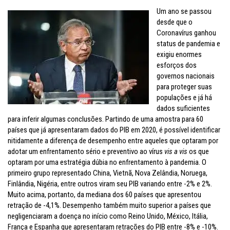
Um ano se passou
desde que o
Coronavírus ganhou
status de pandemia e
exigiu enormes
esforços dos
governos nacionais
para proteger suas
populações e já há
dados suficientes
para inferir algumas conclusões. Partindo de uma amostra para 60
países que já apresentaram dados do PIB em 2020, é possível identificar
nitidamente a diferença de desempenho entre aqueles que optaram por
adotar um enfrentamento sério e preventivo ao vírus
vis a vis
os que
optaram por uma estratégia dúbia no enfrentamento à pandemia. O
primeiro grupo representado China, Vietnã, Nova Zelândia, Noruega,
Finlândia, Nigéria, entre outros viram seu PIB variando entre -2% e 2%.
Muito acima, portanto, da mediana dos 60 países que apresentou
retração de -4,1%. Desempenho também muito superior a países que
negligenciaram a doença no início como Reino Unido, México, Itália,
França e Espanha que apresentaram retrações do PIB entre -8% e -10%.