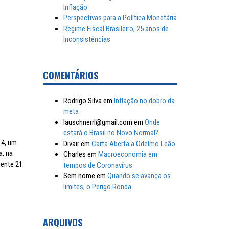
Inflação
Perspectivas para a Política Monetária
Regime Fiscal Brasileiro, 25 anos de
Inconsistências
COMENTÁRIOS
Rodrigo Silva
em
Inflação no dobro da
meta
lauschnerrl@gmail.com
em
Onde
estará o Brasil no Novo Normal?
 4, um
Divair
em
Carta Aberta a Odelmo Leão
a, na
Charles
em
Macroeconomia em
mente 21
tempos de Coronavírus
Sem nome
em
Quando se avança os
limites, o Perigo Ronda
ARQUIVOS