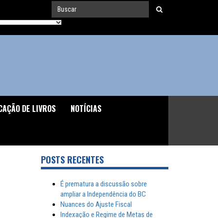
CAÇÃO DE LIVROS
NOTÍCIAS
POSTS RECENTES
É prematura a discussão sobre
ampliar a Independência do BC
Nuances do Ajuste Fiscal
Indexação e Regime de Metas de