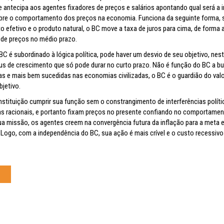
e antecipa aos agentes fixadores de preços e salários apontando qual será a 
sobre o comportamento dos preços na economia. Funciona da seguinte forma,
to efetivo e o produto natural, o BC move a taxa de juros para cima, de forma 
s de preços no médio prazo.
C é subordinado à lógica política, pode haver um desvio de seu objetivo, nes
us de crescimento que só pode durar no curto prazo. Não é função do BC a b
cas e mais bem sucedidas nas economias civilizadas, o BC é o guardião do valo
bjetivo.
nstituição cumprir sua função sem o constrangimento de interferências políti
s racionais, e portanto fixam preços no presente confiando no comportame
ua missão, os agentes creem na convergência futura da inflação para a meta e
Logo, com a independência do BC, sua ação é mais crível e o custo recessivo