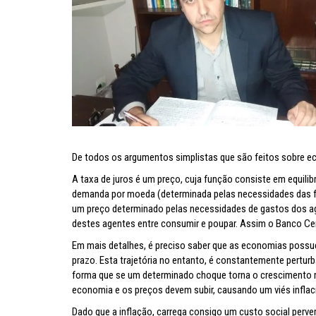
Inflação no dobro da meta
De todos os argumentos simplistas que são feitos sobre eco
A taxa de juros é um preço, cuja função consiste em equilib
demanda por moeda (determinada pelas necessidades das fam
um preço determinado pelas necessidades de gastos dos ag
destes agentes entre consumir e poupar. Assim o Banco Ce
Em mais detalhes, é preciso saber que as economias possu
prazo. Esta trajetória no entanto, é constantemente pertur
forma que se um determinado choque torna o crescimento ma
economia e os preços devem subir, causando um viés inflac
Dado que a inflação, carrega consigo um custo social perv