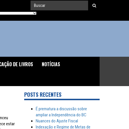
CAÇÃO DE LIVROS
NOTÍCIAS
POSTS RECENTES
É prematura a discussão sobre
ampliar a Independência do BC
enceu
Nuances do Ajuste Fiscal
ece estar
Indexação e Regime de Metas de