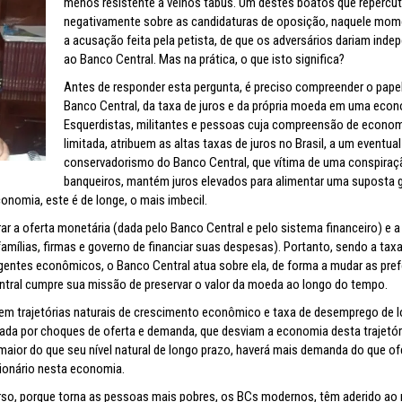
menos resistente a velhos tabus. Um destes boatos que repercut
negativamente sobre as candidaturas de oposição, naquele mome
a acusação feita pela petista, de que os adversários dariam inde
ao Banco Central. Mas na prática, o que isto significa?
Antes de responder esta pergunta, é preciso compreender o pape
Banco Central, da taxa de juros e da própria moeda em uma econ
Esquerdistas, militantes e pessoas cuja compreensão de econom
limitada, atribuem as altas taxas de juros no Brasil, a um eventual
conservadorismo do Banco Central, que vítima de uma conspiraç
banqueiros, mantém juros elevados para alimentar uma suposta 
nomia, este é de longe, o mais imbecil.
rar a oferta monetária (dada pelo Banco Central e pelo sistema financeiro) e a
ílias, firmas e governo de financiar suas despesas). Portanto, sendo a taxa
entes econômicos, o Banco Central atua sobre ela, de forma a mudar as pref
ntral cumpre sua missão de preservar o valor da moeda ao longo do tempo.
em trajetórias naturais de crescimento econômico e taxa de desemprego de 
bada por choques de oferta e demanda, que desviam a economia desta trajetór
ior do que seu nível natural de longo prazo, haverá mais demanda do que of
ionário nesta economia.
erso, porque torna as pessoas mais pobres, os BCs modernos, têm aderido ao