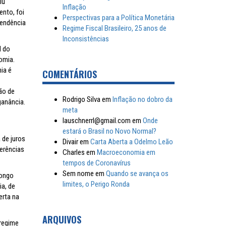
iu
Inflação
nto, foi
Perspectivas para a Política Monetária
pendência
Regime Fiscal Brasileiro, 25 anos de
Inconsistências
l do
omia.
ia é
COMENTÁRIOS
ão de
Rodrigo Silva
em
Inflação no dobro da
ganância.
meta
lauschnerrl@gmail.com
em
Onde
estará o Brasil no Novo Normal?
 de juros
Divair
em
Carta Aberta a Odelmo Leão
erências
Charles
em
Macroeconomia em
tempos de Coronavírus
Sem nome
em
Quando se avança os
longo
limites, o Perigo Ronda
ia, de
erta na
ARQUIVOS
 regime