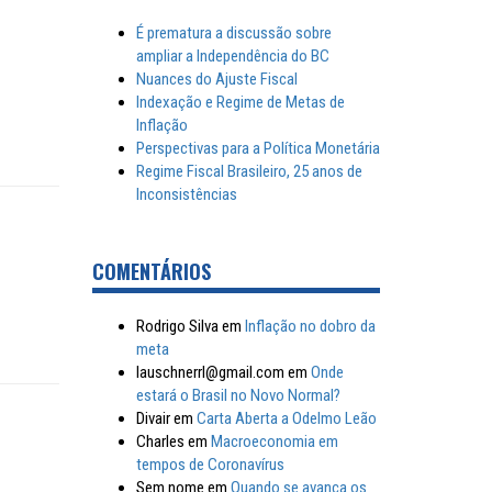
É prematura a discussão sobre
ampliar a Independência do BC
Nuances do Ajuste Fiscal
Indexação e Regime de Metas de
Inflação
Perspectivas para a Política Monetária
Regime Fiscal Brasileiro, 25 anos de
Inconsistências
COMENTÁRIOS
Rodrigo Silva
em
Inflação no dobro da
meta
lauschnerrl@gmail.com
em
Onde
estará o Brasil no Novo Normal?
Divair
em
Carta Aberta a Odelmo Leão
Charles
em
Macroeconomia em
tempos de Coronavírus
Sem nome
em
Quando se avança os