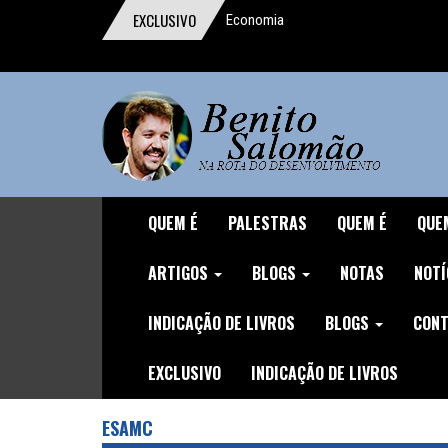
EXCLUSIVO
Economia
comportamental ganha o Prêmio Nobel
Um digno, junto a indignos
A importância da reforma trabalhista
O homem que pensou o Brasil
A mentira da CLT
QUEM É
PALESTRAS
QUEM É
QUE
Discurso durante o Protesto de
ARTIGOS
BLOGS
NOTAS
NOTÍ
04/12/16
INDICAÇÃO DE LIVROS
BLOGS
CONT
O Demônio Malthusiano
EXCLUSIVO
INDICAÇÃO DE LIVROS
Nuances do Ajuste
O inviável Imposto sobre Fortunas
ESAMC