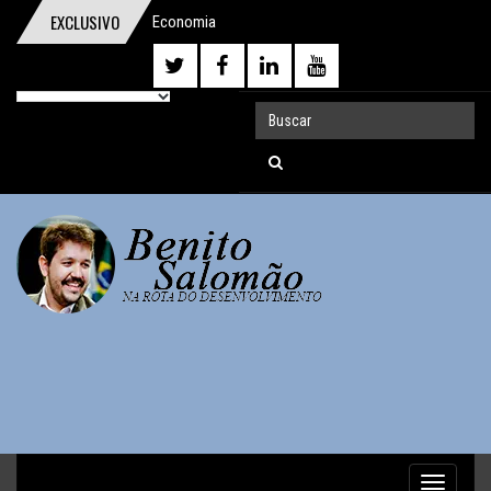
EXCLUSIVO
Economia
comportamental ganha o Prêmio Nobel
Um digno, junto a indignos
A importância da reforma trabalhista
O homem que pensou o Brasil
A mentira da CLT
Discurso durante o Protesto de
04/12/16
O Demônio Malthusiano
Nuances do Ajuste
O inviável Imposto sobre Fortunas
Toggle