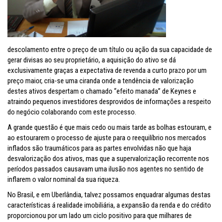
descolamento entre o preço de um título ou ação da sua capacidade de
gerar divisas ao seu proprietário, a aquisição do ativo se dá
exclusivamente graças a expectativa de revenda a curto prazo por um
preço maior, cria-se uma ciranda onde a tendência de valorização
destes ativos despertam o chamado “efeito manada” de Keynes e
atraindo pequenos investidores desprovidos de informações a respeito
do negócio colaborando com este processo.
A grande questão é que mais cedo ou mais tarde as bolhas estouram, e
ao estourarem o processo de ajuste para o reequilíbrio nos mercados
inflados são traumáticos para as partes envolvidas não que haja
desvalorização dos ativos, mas que a supervalorização recorrente nos
períodos passados causavam uma ilusão nos agentes no sentido de
inflarem o valor nominal da sua riqueza.
No Brasil, e em Uberlândia, talvez possamos enquadrar algumas destas
características á realidade imobiliária, a expansão da renda e do crédito
proporcionou por um lado um ciclo positivo para que milhares de