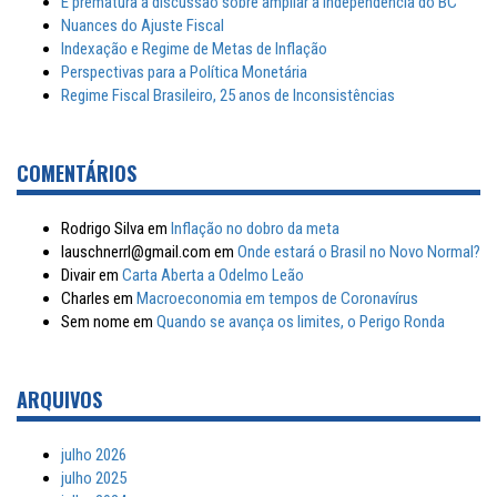
É prematura a discussão sobre ampliar a Independência do BC
Nuances do Ajuste Fiscal
Indexação e Regime de Metas de Inflação
Perspectivas para a Política Monetária
Regime Fiscal Brasileiro, 25 anos de Inconsistências
COMENTÁRIOS
Rodrigo Silva
em
Inflação no dobro da meta
lauschnerrl@gmail.com
em
Onde estará o Brasil no Novo Normal?
Divair
em
Carta Aberta a Odelmo Leão
Charles
em
Macroeconomia em tempos de Coronavírus
Sem nome
em
Quando se avança os limites, o Perigo Ronda
ARQUIVOS
julho 2026
julho 2025