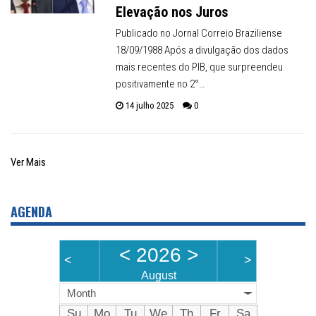
Elevação nos Juros
Publicado no Jornal Correio Braziliense
18/09/1988 Após a divulgação dos dados
mais recentes do PIB, que surpreendeu
positivamente no 2°…
14 julho 2025
0
Ver Mais
AGENDA
<
2026
>
<
>
August
Month
Su
Mo
Tu
We
Th
Fr
Sa