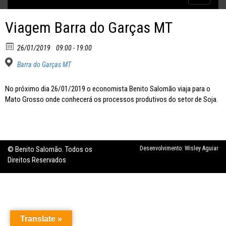
Inflação no dobro da meta
navigatio
Viagem Barra do Garças MT
26/01/2019
09:00 - 19:00
Barra do Garças MT
No próximo dia 26/01/2019 o economista Benito Salomão viaja para o
Mato Grosso onde conhecerá os processos produtivos do setor de Soja.
© Benito Salomão. Todos os
Desenvolvimento:
Wisley Aguiar
Direitos Reservados
Translate »