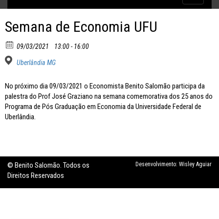
Inflação no dobro da meta
navigatio
Semana de Economia UFU
09/03/2021
13:00 - 16:00
Uberlândia MG
No próximo dia 09/03/2021 o Economista Benito Salomão participa da
palestra do Prof José Graziano na semana comemorativa dos 25 anos do
Programa de Pós Graduação em Economia da Universidade Federal de
Uberlândia.
© Benito Salomão. Todos os
Desenvolvimento:
Wisley Aguiar
Direitos Reservados