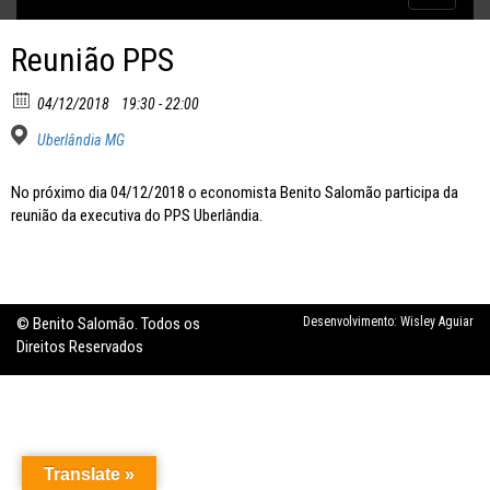
Inflação no dobro da meta
navigatio
Reunião PPS
04/12/2018
19:30 - 22:00
Uberlândia MG
No próximo dia 04/12/2018 o economista Benito Salomão participa da
reunião da executiva do PPS Uberlândia.
© Benito Salomão. Todos os
Desenvolvimento:
Wisley Aguiar
Direitos Reservados
Translate »