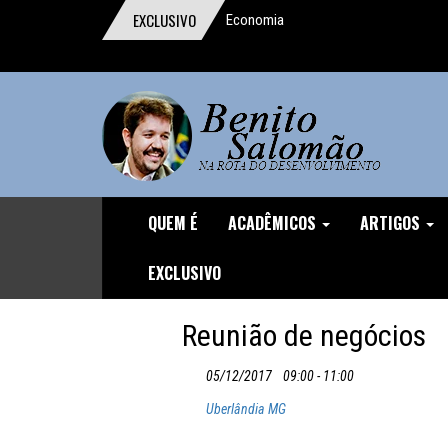
EXCLUSIVO
Economia
comportamental ganha o Prêmio Nobel
Um digno, junto a indignos
A importância da reforma trabalhista
O homem que pensou o Brasil
A mentira da CLT
QUEM É
ACADÊMICOS
ARTIGOS
Discurso durante o Protesto de
EXCLUSIVO
04/12/16
Reunião de negócios
O Demônio Malthusiano
05/12/2017
09:00 - 11:00
Nuances do Ajuste
Uberlândia MG
O inviável Imposto sobre Fortunas