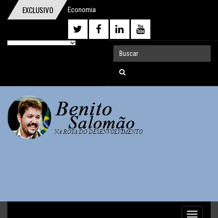
EXCLUSIVO
Economia
comportamental ganha o Prêmio Nobel
Um digno, junto a indignos
A importância da reforma trabalhista
O homem que pensou o Brasil
A mentira da CLT
Discurso durante o Protesto de
04/12/16
O Demônio Malthusiano
Nuances do Ajuste
O inviável Imposto sobre Fortunas
Toggle