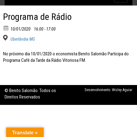
Inflação no dobro da meta
navigatio
Programa de Rádio
10/01/2020
16:00 - 17:00
Uberlândia MG
No próximo dia 10/01/2020 o economista Benito Salomão Participa do
Programa Café da Tarde da Rádio Vitoriosa FM.
© Benito Salomão. Todos os
Desenvolvimento:
Wisley Aguiar
Direitos Reservados
Translate »