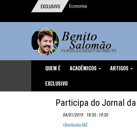
EXCLUSIVO
Economia
comportamental ganha o Prêmio Nobel
Um digno, junto a indignos
A importância da reforma trabalhista
O homem que pensou o Brasil
A mentira da CLT
QUEM É
ACADÊMICOS
ARTIGOS
Discurso durante o Protesto de
EXCLUSIVO
04/12/16
Participa do Jornal da
O Demônio Malthusiano
04/01/2019
18:30 - 19:30
Nuances do Ajuste
Uberlândia MG
O inviável Imposto sobre Fortunas