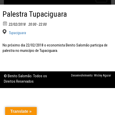
Inflação no dobro da meta
navigatio
Palestra Tupaciguara
22/02/2018
20:00 - 22:00
Tupaciguara
No próximo dia 22/02/2018 o economista Benito Salomão participa de
palestra no município de Tupaciguara.
© Benito Salomão. Todos os
Desenvolvimento:
Wisley Aguiar
Direitos Reservados
Translate »