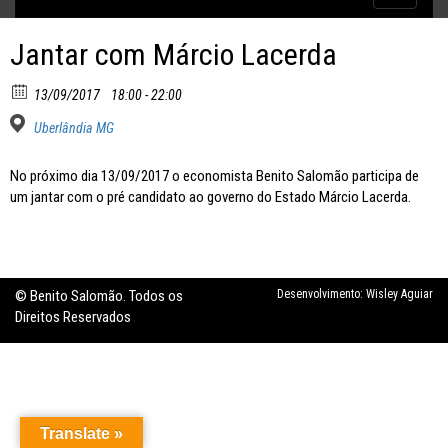
Inflação no dobro da meta
navigatio
Jantar com Márcio Lacerda
13/09/2017
18:00 - 22:00
Uberlândia MG
No próximo dia 13/09/2017 o economista Benito Salomão participa de
um jantar com o pré candidato ao governo do Estado Márcio Lacerda.
© Benito Salomão. Todos os
Desenvolvimento:
Wisley Aguiar
Direitos Reservados
Translate »