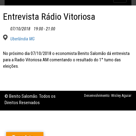
Inflação no dobro da meta
navigatio
Entrevista Rádio Vitoriosa
07/10/2018
19:00 - 21:00
Uberlândia MG
No próximo dia 07/10/2018 o economista Benito Salomão dá entrevista
para a Radio Vitoriosa AM comentando o resultado do 1° turno das
eleições.
© Benito Salomão. Todos os
Desenvolvimento:
Wisley Aguiar
Direitos Reservados