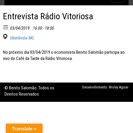
Inflação no dobro da meta
navigatio
Entrevista Rádio Vitoriosa
03/04/2019
16:00 - 18:00
Uberlândia MG
No próximo dia 03/04/2019 o economista Benito Salomão participa ao
vivo do Café da Tarde da Rádio Vitoriosa.
© Benito Salomão. Todos os
Desenvolvimento:
Wisley Aguiar
Direitos Reservados
Translate »