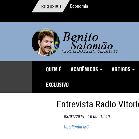
EXCLUSIVO
Economia
comportamental ganha o Prêmio Nobel
Um digno, junto a indignos
A importância da reforma trabalhista
O homem que pensou o Brasil
A mentira da CLT
QUEM É
ACADÊMICOS
ARTIGOS
Discurso durante o Protesto de
EXCLUSIVO
04/12/16
Entrevista Radio Vitor
O Demônio Malthusiano
08/01/2019
10:00 - 10:40
Nuances do Ajuste
Uberlândia MG
O inviável Imposto sobre Fortunas