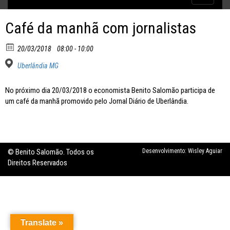
Inflação no dobro da meta
navigatio
Café da manhã com jornalistas
20/03/2018
08:00 - 10:00
Uberlândia MG
No próximo dia 20/03/2018 o economista Benito Salomão participa de
um café da manhã promovido pelo Jornal Diário de Uberlândia.
© Benito Salomão. Todos os
Desenvolvimento:
Wisley Aguiar
Direitos Reservados
Translate »