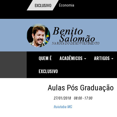
EXCLUSIVO
Economia
comportamental ganha o Prêmio Nobel
Um digno, junto a indignos
A importância da reforma trabalhista
O homem que pensou o Brasil
A mentira da CLT
QUEM É
ACADÊMICOS
ARTIGOS
Discurso durante o Protesto de
EXCLUSIVO
04/12/16
Aulas Pós Graduação
O Demônio Malthusiano
27/01/2018
08:00 - 17:00
Nuances do Ajuste
Ituiutaba MG
O inviável Imposto sobre Fortunas