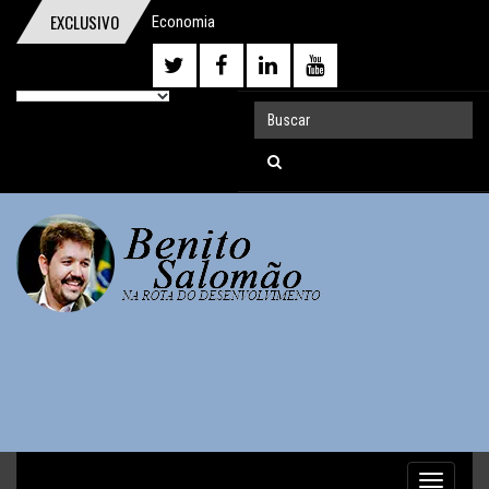
EXCLUSIVO
Economia
comportamental ganha o Prêmio Nobel
Um digno, junto a indignos
A importância da reforma trabalhista
O homem que pensou o Brasil
A mentira da CLT
Discurso durante o Protesto de
04/12/16
O Demônio Malthusiano
Nuances do Ajuste
O inviável Imposto sobre Fortunas
Toggle