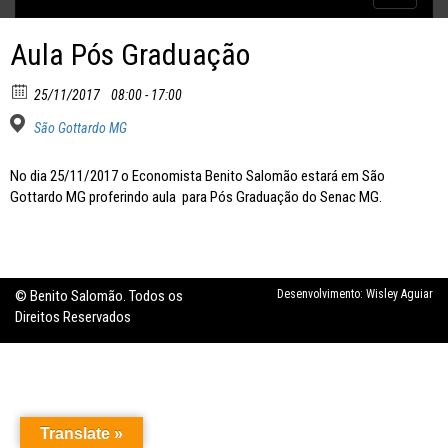
Inflação no dobro da meta
navigatio
Aula Pós Graduação
25/11/2017
08:00 - 17:00
São Gottardo MG
No dia 25/11/2017 o Economista Benito Salomão estará em São
Gottardo MG proferindo aula para Pós Graduação do Senac MG.
© Benito Salomão. Todos os
Desenvolvimento:
Wisley Aguiar
Direitos Reservados
Translate »