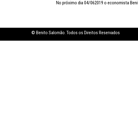
No próximo dia 04/062019 o economista Benit
Inflação no dobro da meta
© Benito Salomão. Todos os Direitos Reservados