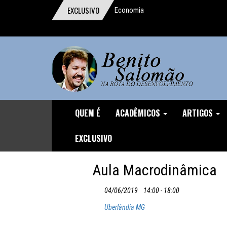
EXCLUSIVO
Economia
comportamental ganha o Prêmio Nobel
Um digno, junto a indignos
A importância da reforma trabalhista
O homem que pensou o Brasil
A mentira da CLT
QUEM É
ACADÊMICOS
ARTIGOS
Discurso durante o Protesto de
EXCLUSIVO
04/12/16
Aula Macrodinâmica
O Demônio Malthusiano
04/06/2019
14:00 - 18:00
Nuances do Ajuste
Uberlândia MG
O inviável Imposto sobre Fortunas