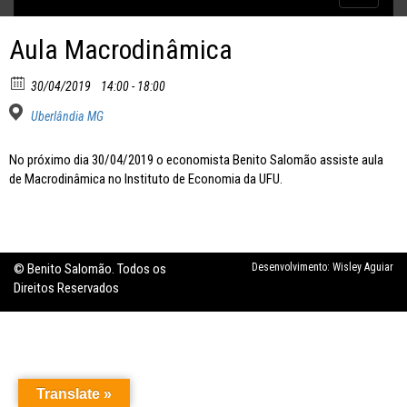
Inflação no dobro da meta
navigatio
Aula Macrodinâmica
30/04/2019
14:00 - 18:00
Uberlândia MG
No próximo dia 30/04/2019 o economista Benito Salomão assiste aula
de Macrodinâmica no Instituto de Economia da UFU.
© Benito Salomão. Todos os
Desenvolvimento:
Wisley Aguiar
Direitos Reservados
Translate »