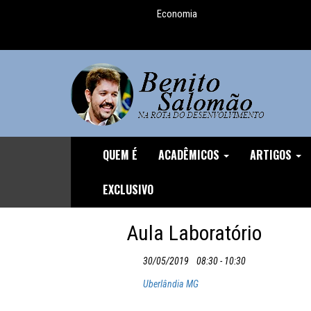
EXCLUSIVO
Economia
comportamental ganha o Prêmio Nobel
Um digno, junto a indignos
A importância da reforma trabalhista
O homem que pensou o Brasil
A mentira da CLT
QUEM É
ACADÊMICOS
ARTIGOS
Discurso durante o Protesto de
EXCLUSIVO
04/12/16
Aula Laboratório
O Demônio Malthusiano
30/05/2019
08:30 - 10:30
Nuances do Ajuste
Uberlândia MG
O inviável Imposto sobre Fortunas