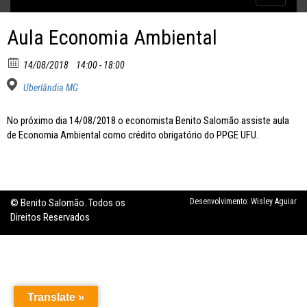
Inflação no dobro da meta
navigatio
Aula Economia Ambiental
14/08/2018
14:00 - 18:00
Uberlândia MG
No próximo dia 14/08/2018 o economista Benito Salomão assiste aula
de Economia Ambiental como crédito obrigatório do PPGE UFU.
© Benito Salomão. Todos os
Desenvolvimento:
Wisley Aguiar
Direitos Reservados
Translate »