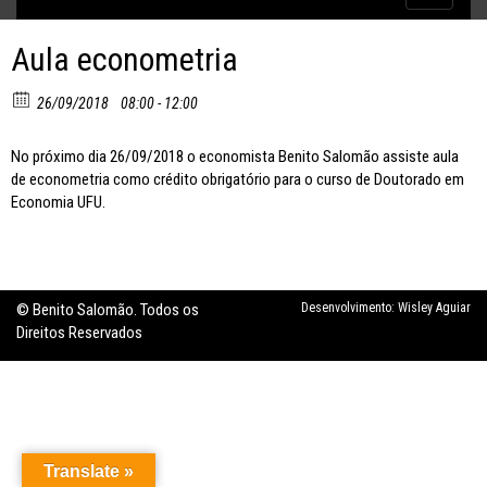
Inflação no dobro da meta
navigatio
Aula econometria
26/09/2018
08:00 - 12:00
No próximo dia 26/09/2018 o economista Benito Salomão assiste aula
de econometria como crédito obrigatório para o curso de Doutorado em
Economia UFU.
© Benito Salomão. Todos os
Desenvolvimento:
Wisley Aguiar
Direitos Reservados
Translate »