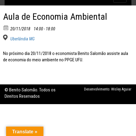
Inflação no dobro da meta
navigatio
Aula de Economia Ambiental
20/11/2018
14:00 - 18:00
Uberlândia MG
No próximo dia 20/11/2018 o economista Benito Salomão assiste aula
de economia do meio ambiente no PPGE UFU.
© Benito Salomão. Todos os
Desenvolvimento:
Wisley Aguiar
Direitos Reservados
Translate »