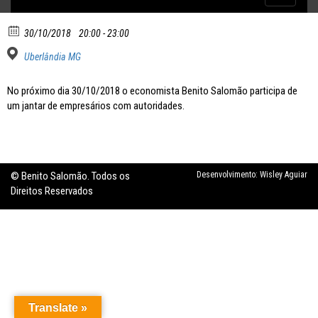
Inflação no dobro da meta
navigatio
30/10/2018
20:00 - 23:00
Uberlândia MG
No próximo dia 30/10/2018 o economista Benito Salomão participa de
um jantar de empresários com autoridades.
© Benito Salomão. Todos os
Desenvolvimento:
Wisley Aguiar
Direitos Reservados
Translate »